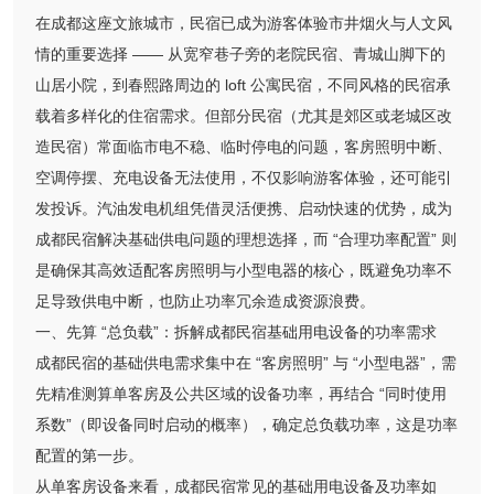
在成都这座文旅城市，民宿已成为游客体验市井烟火与人文风
情的重要选择 —— 从宽窄巷子旁的老院民宿、青城山脚下的
山居小院，到春熙路周边的 loft 公寓民宿，不同风格的民宿承
载着多样化的住宿需求。但部分民宿（尤其是郊区或老城区改
造民宿）常面临市电不稳、临时停电的问题，客房照明中断、
空调停摆、充电设备无法使用，不仅影响游客体验，还可能引
发投诉。汽油发电机组凭借灵活便携、启动快速的优势，成为
成都民宿解决基础供电问题的理想选择，而 “合理功率配置” 则
是确保其高效适配客房照明与小型电器的核心，既避免功率不
足导致供电中断，也防止功率冗余造成资源浪费。
一、先算 “总负载”：拆解成都民宿基础用电设备的功率需求
成都民宿的基础供电需求集中在 “客房照明” 与 “小型电器”，需
先精准测算单客房及公共区域的设备功率，再结合 “同时使用
系数”（即设备同时启动的概率），确定总负载功率，这是功率
配置的第一步。
从单客房设备来看，成都民宿常见的基础用电设备及功率如