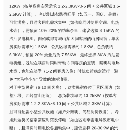
12KW（按单客房实际需求 1.2-2.3KW×3-5 间 + 公共区域 1.5-
2.5KW 计算）。考虑到成都民宿旺季（如五一、国庆、暑假）
可能满房，且游客用电需求集中（如傍晚同时使用空调、电热
水壶），需预留 10%-20% 的功率余量，建议选择 8-15KW 的
汽油发电机组。例如成都青城山某 3 间客房的山居民宿，单客
房实际需求约 1.5KW，公共区域需求约 1.8KW，总负载约
6.3KW，预留 20% 余量后为 7.56KW，最终选择 8KW 汽油发
电机组，既能在满房时同时带动 3 间客房的空调、照明与电热
水壶，也能在淡季（1-2 间客房入住）时低负荷稳定运行，避
免 “大马拉小车” 导致的油耗浪费。
对于中型民宿（6-10 间客房），这类民宿多位于景区周边（如
都江堰、西岭雪山附近），总负载功率约 13-25KW（按单客
房实际需求 1.2-2.3KW×6-10 间 + 公共区域 2-3KW 计算），
且可能配备小型公共设施（如户外照明、简易厨房设备）。考
虑到这类民宿常需应对突发停电（如山区雨季雷电导致市电中
断），且满房时用电设备启动集中，建议选择 20-30KW 的汽