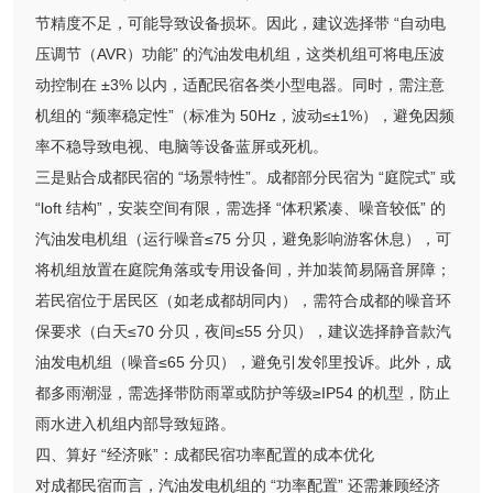
节精度不足，可能导致设备损坏。因此，建议选择带 “自动电
压调节（AVR）功能” 的汽油发电机组，这类机组可将电压波
动控制在 ±3% 以内，适配民宿各类小型电器。同时，需注意
机组的 “频率稳定性”（标准为 50Hz，波动≤±1%），避免因频
率不稳导致电视、电脑等设备蓝屏或死机。
三是贴合成都民宿的 “场景特性”。成都部分民宿为 “庭院式” 或
“loft 结构”，安装空间有限，需选择 “体积紧凑、噪音较低” 的
汽油发电机组（运行噪音≤75 分贝，避免影响游客休息），可
将机组放置在庭院角落或专用设备间，并加装简易隔音屏障；
若民宿位于居民区（如老成都胡同内），需符合成都的噪音环
保要求（白天≤70 分贝，夜间≤55 分贝），建议选择静音款汽
油发电机组（噪音≤65 分贝），避免引发邻里投诉。此外，成
都多雨潮湿，需选择带防雨罩或防护等级≥IP54 的机型，防止
雨水进入机组内部导致短路。
四、算好 “经济账”：成都民宿功率配置的成本优化
对成都民宿而言，汽油发电机组的 “功率配置” 还需兼顾经济