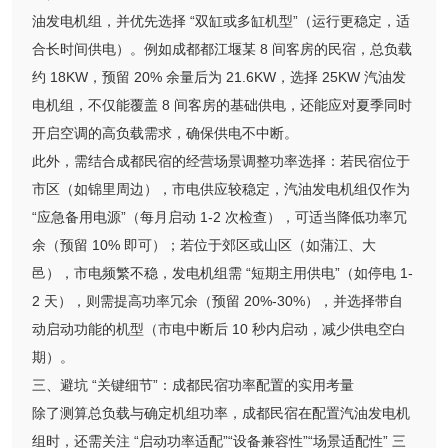
油发电机组，并优先选择 “双缸或多缸机型”（运行更稳定，适
合长时间供电）。例如成都都江堰某 8 间客房的民宿，总负载
约 18KW，预留 20% 余量后为 21.6KW，选择 25KW 汽油发
电机组，不仅能覆盖 8 间客房的基础供电，还能应对夏季同时
开启空调的高负载需求，确保供电不中断。
此外，需结合成都民宿的经营场景调整功率选择：若民宿位于
市区（如锦里周边），市电供应较稳定，汽油发电机组仅作为
“应急备用电源”（每月启动 1-2 次检查），可适当降低功率冗
余（预留 10% 即可）；若位于郊区或山区（如蒲江、大
邑），市电频繁不稳，发电机组需 “短期主用供电”（如停电 1-
2 天），则需提高功率冗余（预留 20%-30%），并选择带自
动启动功能的机型（市电中断后 10 秒内启动，减少供电空白
期）。
三、避坑 “关键细节”：成都民宿功率配置的实用考量
除了测算总负载与确定机组功率，成都民宿在配置汽油发电机
组时，还需关注 “启动功率适配”“设备兼容性”“场景适配性” 三