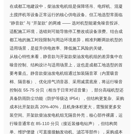
在成都工地建设中，柴油发电机组是保障塔吊、电焊机、混凝
土搅拌机等设备正常运行的核心供电设备。但工地选型常面临
“静音款” 与 “开架款” 的两难 —— 选对机型能避免噪音投诉、
适配施工环境，选错则可能导致停工整改或设备浪费。结合成
都工地的施工时段限制与周边环境差异，精准判断两款机型的
适用场景，是提升供电效率、降低施工风险的关键。
从核心特性来看，静音款与开架款柴油发电机组的差异集中在
噪音控制、结构设计与适用场景上，这也是成都工地选型的首
要考量点。静音款柴油发电机组通过加装隔音罩（内置吸音
棉、隔音板）、优化排气消音器、采用减震底座，将运行噪音
控制在 55-75 分贝（相当于日常对话音量），部分高端机型还
具备防雨防尘功能（防护等级达 IP54），但结构更复杂、采购
成本比开架款高 20%-40%，且机身体积更大，需预留更多安
装空间。开架款柴油发电机组无隔音外壳，核心部件裸露，运
行噪音通常在 85-110 分贝（接近装修电钻声），但结构简
单、维护便捷（可直接接触发动机、滤芯等部件），采购成本