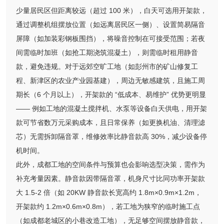
少量居民区但距离较远（超过 100 米），白天可选用开架款，
通过调整机组摆放位置（如远离居民区一侧）、设置简易隔音
屏障（如加装彩钢板围挡），将噪音控制在可接受范围；若夜
间需临时加班（如抢工期浇筑混凝土），则需临时租用静音
款，避免违规。对于远郊空旷工地（如彭州市的矿山修复工
程、新津区的农业产业园基建），周边无敏感建筑，且施工周
期长（6 个月以上），开架款的 “低成本、易维护” 优势更明显
—— 例如工地的混凝土搅拌机、水泵等设备白天供电，用开架
款可节省数万元采购成本，且日常保养（如更换机油、清理滤
芯）无需拆卸隔音罩，维修效率比静音款高 30%，减少设备停
机时间。
此外，成都工地的空间条件与预算也会影响选型决策，需作为
补充考量因素。静音款因带隔音罩，机身尺寸比同功率开架款
大 1.5-2 倍（如 20KW 静音款长宽高约 1.8m×0.9m×1.2m，
开架款约 1.2m×0.6m×0.8m），若工地为狭窄的临时施工点
（如成都老城区的小巷改造工地），无足够空间摆放静音款，