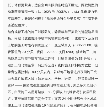
低，体积更紧凑，适合空间有限的临时施工区域。两款机型的
功率覆盖范围一致（从 10KW 到 200KW），核心供电能力无
本质差异，关键区别在于 “噪音是否符合环境要求” 与 “成本是
否适配预算”。
结合成都工地的施工时段限制，静音款与开架款的选型边界清
晰。根据《成都市环境噪声污染防治条例》，成都市区及近郊
工地的施工时段有明确规定：一般区域白天（6:00-22:00）噪
音限值为 70 分贝，夜间（22:00 - 次日 6:00）禁止施工（特
殊应急工程需申请夜间施工许可，且噪音限值为 55 分贝）；
远郊工地（如金堂、蒲江等区县）夜间施工限制相对宽松，但
噪音也需控制在 80 分贝以内。若成都工地需进行夜间施工或
白天靠近敏感区域（如居民区、学校、医院），静音款是唯一
选择 —— 例如成都主城区的旧城改造工地，周边多为老旧小
区，白天施工若用开架款，85 分贝以上的噪音易引发居民投
诉，甚至被环保部门责令停工；而需 24 小时连续作业的地铁
施工工地（如成都地铁 19 号线延伸段），夜间供电必须使用