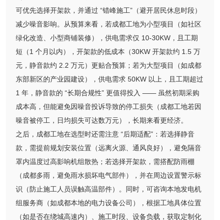
可优先选择开架款，并通过 “错峰施工”（避开居民休息时段）
减少噪音影响。从预算来看，若成都工地为小型项目（如社区
绿化改造、小型商铺装修），供电需求仅 10-30KW，且工期
短（1 个月以内），开架款的低成本（30KW 开架款约 1.5 万
元，静音款约 2.2 万元）更贴合预算；若为大型项目（如成都
东部新区的产业园建设），供电需求 50KW 以上，且工期超过
1 年，静音款的 “长期合规性” 更值得投入 —— 虽然初期采购
成本高，但能避免因噪音投诉导致的停工损失（成都工地若因
噪音被停工，日均损失可达数万元），长期来看更经济。
之后，成都工地在选型时还需注意 “后期适配”：若选择静音
款，需提前规划安装位置（远离火源、通风良好），避免隔音
罩内温度过高影响机组散热；若选择开架款，需搭配防雨棚
（成都多雨，避免雨水损坏电气部件），并在周边设置警示标
识（防止施工人员误触高温部件）。同时，可咨询本地发电机
组服务商（如成都本地的电力设备公司），根据工地具体位置
（如是否在绕城高速内）、施工时段、设备负载，获取定制化