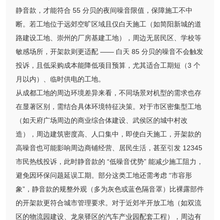
静音款，才能符合 55 分贝的夜间噪音限值，保障施工不中
断。若工地位于远郊空旷区域且仅白天施工（如简阳新城的道
路建设工地、崇州的厂房基建工地），周边无居民区、学校等
敏感场所，开架款则更适配 —— 白天 85 分贝的噪音不会触发
投诉，且低采购成本能降低项目预算，尤其适合工期短（3 个
月以内）、临时供电的工地。
从成都工地的周边环境差异来看，不同场景对机型的需求也存
在显著区别，需结合具体环境特征决策。对于市区密集型工地
（如天府广场周边的商业综合体建设、武侯区的城中村改
造），周边建筑密度高、人口集中，即使白天施工，开架款的
高噪音也可能影响周边商铺经营、居民生活，甚至引发 12345
市民热线投诉，此时静音款的 “低噪音优势” 能减少施工阻力，
避免因环保问题延误工期。部分这类工地还需考虑 “市容形
象”，静音款的规整外观（多为灰色或蓝色隔音罩）比裸露部件
的开架款更符合城市管理要求。对于近郊半开放工地（如双流
区的物流园建设、龙泉驿区的汽车产业园配套工程），周边有