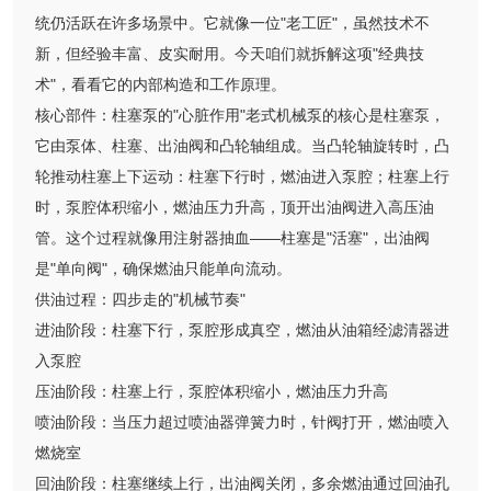
统仍活跃在许多场景中。它就像一位"老工匠"，虽然技术不
新，但经验丰富、皮实耐用。今天咱们就拆解这项"经典技
术"，看看它的内部构造和工作原理。
核心部件：柱塞泵的"心脏作用"老式机械泵的核心是柱塞泵，
它由泵体、柱塞、出油阀和凸轮轴组成。当凸轮轴旋转时，凸
轮推动柱塞上下运动：柱塞下行时，燃油进入泵腔；柱塞上行
时，泵腔体积缩小，燃油压力升高，顶开出油阀进入高压油
管。这个过程就像用注射器抽血——柱塞是"活塞"，出油阀
是"单向阀"，确保燃油只能单向流动。
供油过程：四步走的"机械节奏"
进油阶段：柱塞下行，泵腔形成真空，燃油从油箱经滤清器进
入泵腔
压油阶段：柱塞上行，泵腔体积缩小，燃油压力升高
喷油阶段：当压力超过喷油器弹簧力时，针阀打开，燃油喷入
燃烧室
回油阶段：柱塞继续上行，出油阀关闭，多余燃油通过回油孔