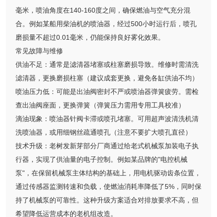
毫米，喷油角度在140-160度之间，确保燃油与空气充分混
合。例如某船用柴油机的喷油器，经过500小时运行后，喷孔
磨损量不超过0.01毫米，仍能保持良好雾化效果。
常见故障与维修
供油不足：通常是滤清器堵塞或柱塞磨损导致。维修时需清洗
滤清器，更换磨损柱塞（建议成套更换，避免各缸供油不均）
喷油压力低：可能是出油阀密封不严或喷油器弹簧疲劳。需检
查出油阀座面，更换弹簧（弹簧压力需用专用工具校准）
滴油现象：喷油器针阀卡滞或喷孔堵塞。可用超声波清洗机清
洗喷油器，或用细钢丝疏通喷孔（注意不要扩大喷孔直径）
技术升级：老树发新芽部分厂商通过给老式机械泵加装电子执
行器，实现了供油量的电子控制。例如某品牌的"电控机械
泵"，在保留机械泵主体结构的基础上，用电机驱动齿条位置，
通过传感器监测转速和负载，使燃油消耗率降低了5%，同时保
持了机械泵的可靠性。这种升级方案适合对排放要求不高，但
希望降低运营成本的老机组改造。