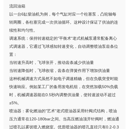
流回油箱
以一台6缸柴油机为例，每个气缸对应一个柱塞泵，凸轮轴每
转两圈，各柱塞完成一次供油循环。这种设计保证了供油的连
续性和均匀性。
调速系统：保持转速稳定的"平衡术"老式机械泵通常配备离心
式调速器，它通过飞球感知转速变化，自动调整喷油泵齿条位
置：
当转速升高时，飞球张开，推动齿条减少供油量
当转速降低时，飞球收缩，齿条在弹簧作用下增加供油量
这种机械调速方式虽然不如电子调速精确，但在负载突变时能
快速响应。例如某工厂的备用发电机组，在突然加载50%负载
时，机械调速器能在0.5秒内调整供油量，使转速波动不超过
±5%。
喷油器：雾化燃油的"艺术"老式喷油器采用针阀式结构，喷油
压力通常在120-180bar之间。当高压燃油顶开针阀时，燃油通
过喷孔以雾状喷入燃烧室。优质喷油器的喷孔直径只有0.2-0.3