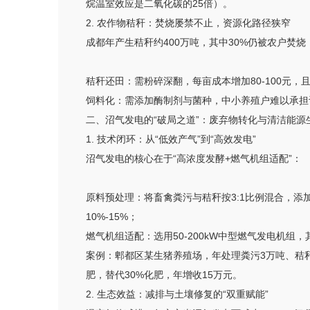
烷温室效应是二氧化碳的25倍）。
2. 农作物秸秆：焚烧屡禁不止，资源化路径狭窄
成都年产生秸秆约400万吨，其中30%仍被农户
秸秆还田：需粉碎深翻，每亩成本增加80-100元
饲料化：需添加酶制剂与菌种，中小养殖户难以承担
二、沼气发电的“破局之道”：废弃物转化与清洁能源生
1. 技术闭环：从“低效产气”到“高效发电”
沼气发电的核心在于“高浓度发酵+燃气机组适配”：
原料预处理：将畜禽粪污与秸秆按3:1比例混合，添加
10%-15%；
燃气机组适配：选用50-200kW中型燃气发电机组，
案例：郫都区某生猪养殖场，年处理粪污3万吨、秸秆
肥，替代30%化肥，年增收15万元。
2. 生态效益：减排与土壤修复的“双重赋能”