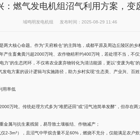
兴：燃气发电机组沼气利用方案，变
域鸣明发电机组 发布时间：2025-08-29 11:46
是两大核心命题。作为“天府粮仓”的主阵地，成都平原及周边丘陵区的乡
产生畜禽粪污超2000万吨、农作物秸秆约400万吨，若处理不当，不
-电力”的生态闭环，不仅将农业废弃物转化为清洁能源，更以“变废为电
气发电方案的设计逻辑与实施路径，助力乡村实现“生态美、产业兴、百姓
利用率低
000万吨。传统处理方式多为“堆肥还田”或“沼气池简单发酵”，但存在两
重金属与抗生素残留，易导致土壤板结、作物减产；
气仅2-3m³），且沼气中甲烷含量不足60%，燃烧不充分，仅能满足农