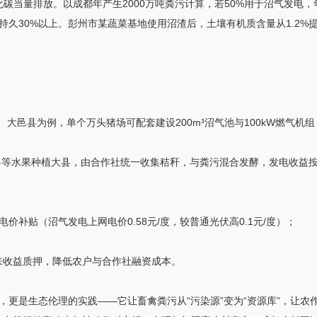
化碳当量排放。以成都年产生2000万吨粪污计算，若50%用于沼气发电，
久30%以上。彭州市某蔬菜基地使用沼渣后，土壤有机质含量从1.2%提升
、大邑县为例，单个万头猪场可配套建设200m³沼气池与100kW燃气机组
堂县等水果种植大县，由合作社统一收集秸秆，与粪污混合发酵，发电收益
价补贴（沼气发电上网电价0.58元/度，较普通光伏高0.1元/度）；
未来收益质押，降低农户与合作社融资成本。
更是生态伦理的实践——它让畜禽粪污从“污染源”变为“资源库”，让农作