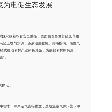
废为电促生态发展
村既承载着粮食安全重任，也面临着畜禽养殖废弃物
仅污染土壤与水源，还易滋生蚊蝇、传播疾病。而燃气
”的模式推动乡村产业绿色升级，为成都乡村振兴注
富”。
大痛点：
户炊事需求，剩余沼气直接排放，造成温室气体污染（甲