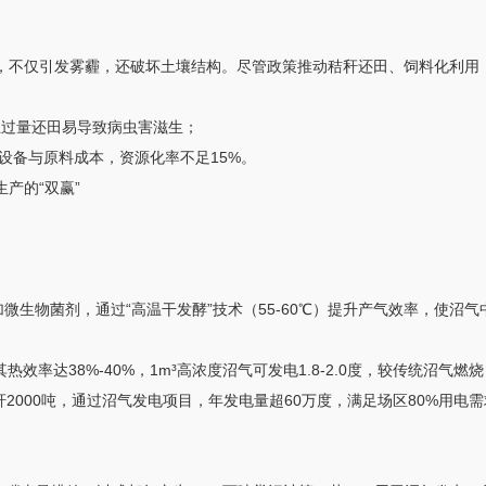
焚烧，不仅引发雾霾，还破坏土壤结构。尽管政策推动秸秆还田、饲料化利用
，且过量还田易导致病虫害滋生；
设备与原料成本，资源化率不足15%。
产的“双赢”
微生物菌剂，通过“高温干发酵”技术（55-60℃）提升产气效率，使沼
其热效率达38%-40%，1m³高浓度沼气可发电1.8-2.0度，较传统沼
2000吨，通过沼气发电项目，年发电量超60万度，满足场区80%用电