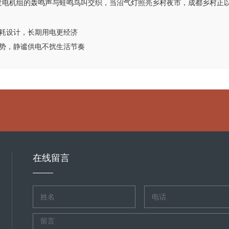
气发电机组的轰鸣声与蛙鸣鸟叫交织，当沼气灯照亮乡村夜市，成都乡村正
耗设计，长期用电更经济
势，静谧供电不扰生活节奏
在线留言