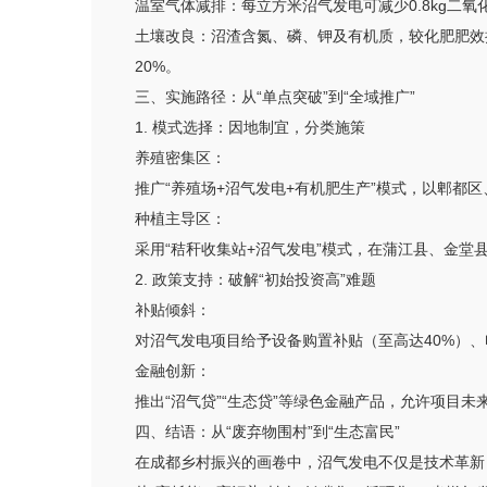
温室气体减排：每立方米沼气发电可减少0.8kg二氧
土壤改良：沼渣含氮、磷、钾及有机质，较化肥肥效持
20%。
三、实施路径：从“单点突破”到“全域推广”
1. 模式选择：因地制宜，分类施策
养殖密集区：
推广“养殖场+沼气发电+有机肥生产”模式，以郫都区
种植主导区：
采用“秸秆收集站+沼气发电”模式，在蒲江县、金
2. 政策支持：破解“初始投资高”难题
补贴倾斜：
对沼气发电项目给予设备购置补贴（至高达40%）、电
金融创新：
推出“沼气贷”“生态贷”等绿色金融产品，允许项目
四、结语：从“废弃物围村”到“生态富民”
在成都乡村振兴的画卷中，沼气发电不仅是技术革新，